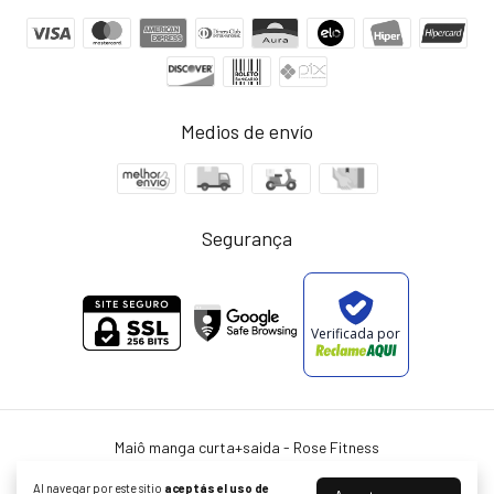
Medios de envío
Segurança
Verificada por
Maiô manga curta+saida
- Rose Fitness
©2026. Rose Fitnees, CNPJ - 29425632000189. Todos los derechos
reservados.
Al navegar por este sitio
aceptás el uso de