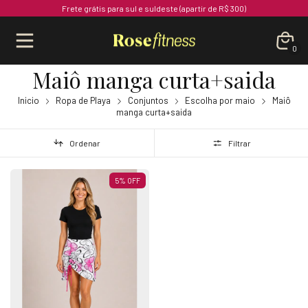
Frete grátis para sul e suldeste (apartir de R$ 300)
0
Maiô manga curta+saida
Inicio
Ropa de Playa
Conjuntos
Escolha por maio
Maiô
manga curta+saida
Ordenar
Filtrar
5
%
OFF