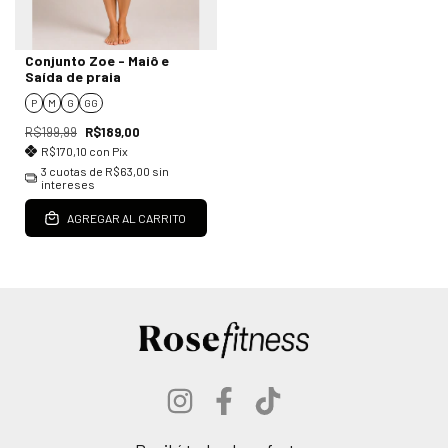
Conjunto Zoe - Maiô e
Saída de praia
P
M
G
GG
R$199,99
R$189,00
R$170,10
con
Pix
3
cuotas de
R$63,00
sin
intereses
AGREGAR AL CARRITO