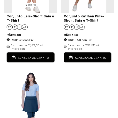
4 colores
Conjunto Laís-Short Saia e
Conjunto Katlhen Pink-
T-Shirt
Short Saia e T-Shirt
PP
P
M
+ 2
PP
P
M
+ 2
R$125,99
R$153,98
R$113,39
con
Pix
R$138,58
con
Pix
3
cuotas de
R$42,00
sin
3
cuotas de
R$51,33
sin
intereses
intereses
AGREGAR AL CARRITO
AGREGAR AL CARRITO