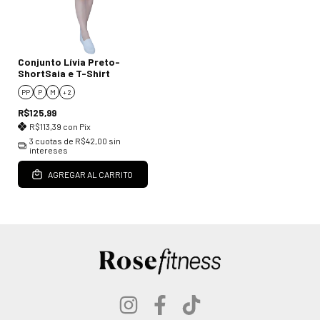
Conjunto Lívia Preto-
ShortSaia e T-Shirt
PP
P
M
+ 2
R$125,99
R$113,39
con
Pix
3
cuotas de
R$42,00
sin
intereses
AGREGAR AL CARRITO