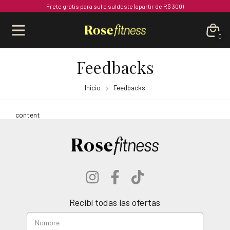
Frete grátis para sul e suldeste (apartir de R$ 300)
0
Feedbacks
Inicio
Feedbacks
content
Recibí todas las ofertas