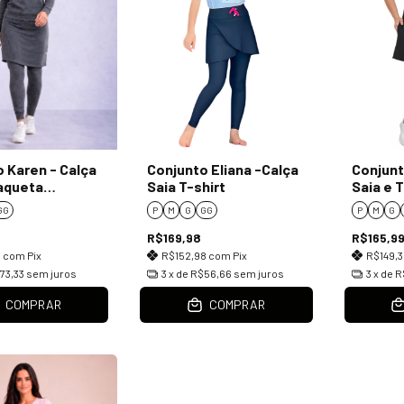
 Karen - Calça
Conjunto Eliana -Calça
Conjunt
Jaqueta
Saia T-shirt
Saia e 
a cinza
estamp
GG
P
M
G
GG
P
M
G
R$169,98
R$165,9
8
com
Pix
R$152,98
com
Pix
R$149,
73,33
sem juros
3
x de
R$56,66
sem juros
3
x de
R
COMPRAR
COMPRAR