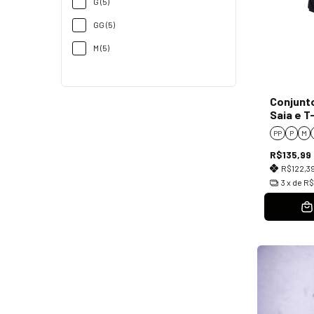
G (5)
GG (5)
M (5)
Conjunt
Saia e T
PP
P
M
R$135,99
R$122,3
3
x de
R$