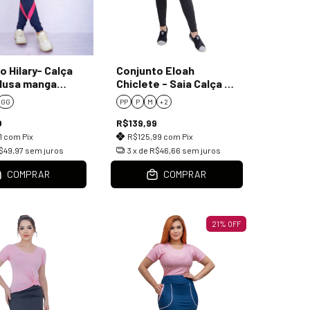
o Hilary- Calça
Conjunto Eloah
blusa manga
Chiclete - Saia Calça e
T-Shirt
GG
PP
P
M
+ 2
0
R$139,99
1
com
Pix
R$125,99
com
Pix
$49,97
sem juros
3
x de
R$46,66
sem juros
COMPRAR
COMPRAR
21
%
OFF