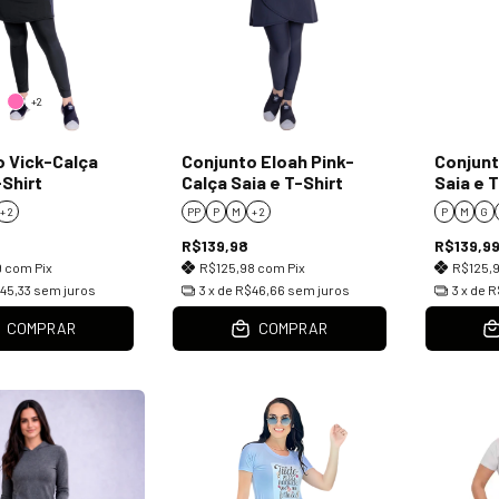
+2
o Vick-Calça
Conjunto Eloah Pink-
Conjunt
-Shirt
Calça Saia e T-Shirt
Saia e T
+ 2
PP
P
M
+ 2
P
M
G
R$139,98
R$139,9
9
com
Pix
R$125,98
com
Pix
R$125,
45,33
sem juros
3
x de
R$46,66
sem juros
3
x de
R
COMPRAR
COMPRAR