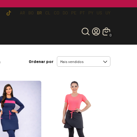
AR
BO
BR
CL
CO
DO
PE
PT
PY
US
UY
0
Ordenar por
s