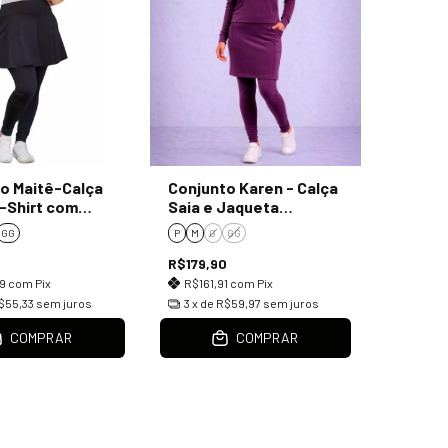
o Maitê-Calça
Conjunto Karen - Calça
T-Shirt com
Saia e Jaqueta
a
Flanelada Fúcsia
GG
P
M
G
GG
9
R$179,90
39
com
Pix
R$161,91
com
Pix
$55,33
sem juros
3
x de
R$59,97
sem juros
COMPRAR
COMPRAR