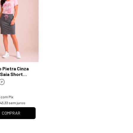
 Pietra Cinza
Saia Short
scla e T-Shirt
P
9
com
Pix
43,33
sem juros
COMPRAR