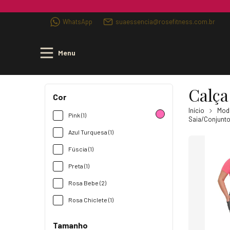
WhatsApp
suaessencia@rosefitness.com.br
Menu
Calça
Cor
Início
Moda
Pink (1)
Saia/Conjunt
Azul Turquesa (1)
Fúscia (1)
Preta (1)
Rosa Bebe (2)
Rosa Chiclete (1)
Tamanho