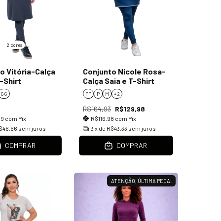
2 cores
o Vitória-Calça
Conjunto Nicole Rosa-
-Shirt
Calça Saia e T-Shirt
GG
PP
P
M
+ 2
9
R$164,93
R$129,98
99
com
Pix
R$116,98
com
Pix
$46,66
sem juros
3
x de
R$43,33
sem juros
COMPRAR
COMPRAR
ATENÇÃO, ÚLTIMA PEÇA!