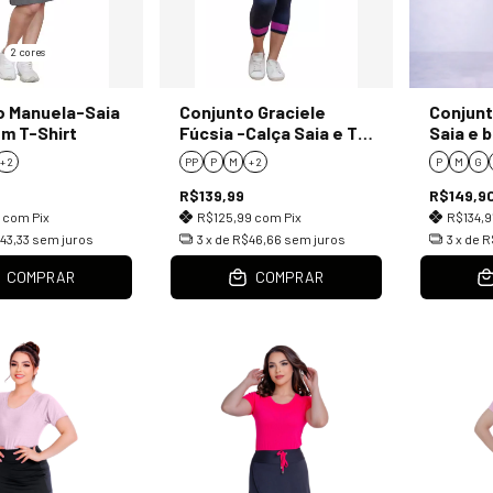
2 cores
o Manuela-Saia
Conjunto Graciele
Conjunt
m T-Shirt
Fúcsia -Calça Saia e T-
Saia e 
Shirt
longa
+ 2
PP
P
M
+ 2
P
M
G
R$139,99
R$149,9
9
com
Pix
R$125,99
com
Pix
R$134,9
43,33
sem juros
3
x de
R$46,66
sem juros
3
x de
R
COMPRAR
COMPRAR