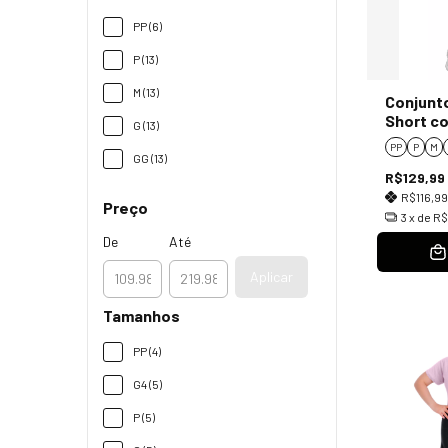
PP (6)
P (13)
M (13)
Conjunt
Short co
G (13)
PP
P
M
GG (13)
R$129,99
R$116,9
Preço
3
x de
R$
De
Até
Aplicar
Tamanhos
PP (4)
G4 (5)
P (5)