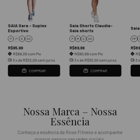
SAIA Sara - Suplex
Saia Shorts Claudia-
Saia
Esportivo
Saia shorts
P
M
G
GG
P
M
G
GG
PP
R$95,99
R$89,99
R$89
R$86,39
com
Pix
R$80,99
com
Pix
R
3
x de
R$32,00
sem juros
3
x de
R$30,00
sem juros
3
COMPRAR
COMPRAR
Nossa Marca – Nossa
Essência
Conheça a essência da Rose Fitness e acompanhe
nossos passos nas redes sociais.