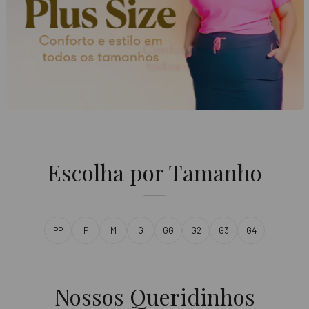
Escolha por Tamanho
PP
P
M
G
GG
G2
G3
G4
Nossos Queridinhos