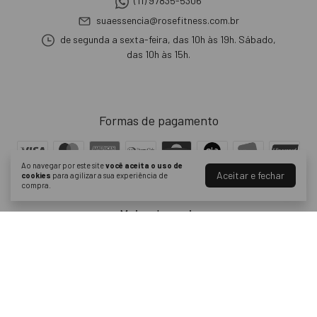
(11) 97835-5306
suaessencia@rosefitness.com.br
de segunda a sexta-feira, das 10h às 19h. Sábado,
das 10h às 15h.
Formas de pagamento
Ao navegar por este site
você aceita o uso de
Aceitar e fechar
cookies
para agilizar a sua experiência de
compra.
Meios de envio
Segurança