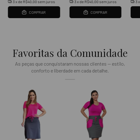
3
x de
R$40,00
sem juros
3
x de
R$40,00
sem juros
3
COMPRAR
COMPRAR
Favoritas da Comunidade
As peças que conquistaram nossas clientes — estilo,
conforto e liberdade em cada detalhe.