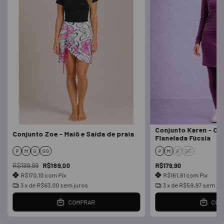
Conjunto Karen - Ca
Conjunto Zoe - Maiô e Saída de praia
Flanelada Fúcsia
P
M
G
GG
P
M
G
GG
R$199,99
R$189,00
R$179,90
R$170,10
com
Pix
R$161,91
com
Pix
3
x de
R$63,00
sem juros
3
x de
R$59,97
sem ju
COMPRAR
COM