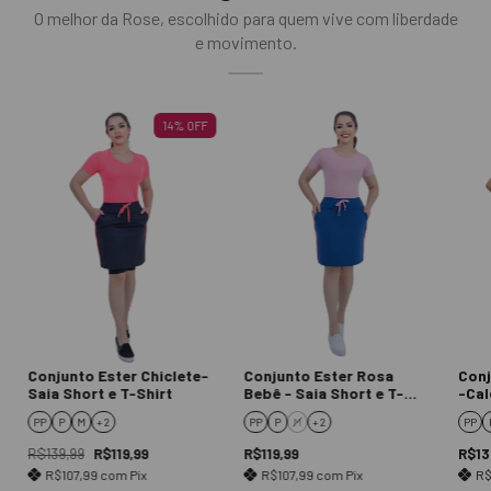
O melhor da Rose, escolhido para quem vive com liberdade
e movimento.
14
%
OFF
Conjunto Ester Chiclete-
Conjunto Ester Rosa
Conj
Saia Short e T-Shirt
Bebê - Saia Short e T-
-Cal
Shirt
PP
P
M
+ 2
PP
P
M
+ 2
PP
R$139,99
R$119,99
R$119,99
R$13
R$107,99
com
Pix
R$107,99
com
Pix
R$