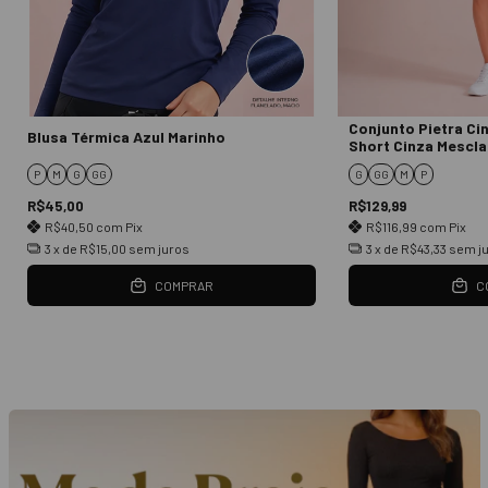
Conjunto Pietra Ci
Blusa Térmica Azul Marinho
Short Cinza Mescla
P
M
G
GG
G
GG
M
P
R$45,00
R$129,99
R$40,50
com
Pix
R$116,99
com
Pix
3
x de
R$15,00
sem juros
3
x de
R$43,33
sem j
COMPRAR
C