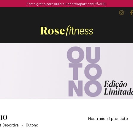
Frete grátis para sul e suldeste (apartir de R$ 300)
no
Mostrando 1 producto
 Deportiva
Outono