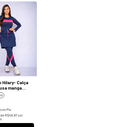
 Hilary- Calça
lusa manga
GG
con
Pix
 de
R$49,97
sin
es