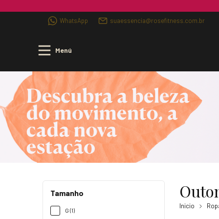
WhatsApp
suaessencia@rosefitness.com.br
Menú
Outo
Tamanho
Inicio
Ropa
G (1)