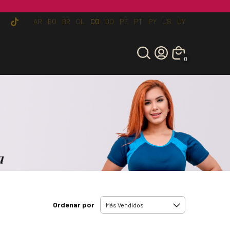
AR
BO
BR
CL
CO
DO
PE
PT
PY
US
UY
0
Ordenar por