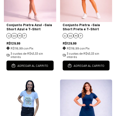
Conjunto Pietra Azul -Saia
Conjunto Pietra -Saia
Short Azul e T-Shirt
Short Preta e T-Shirt
G
GG
M
P
G
GG
M
P
R$129,99
R$129,99
R$116,99
con
Pix
R$116,99
con
Pix
3
cuotas de
R$43,33
sin
3
cuotas de
R$43,33
sin
interés
interés
AGREGAR AL CARRITO
AGREGAR AL CARRITO