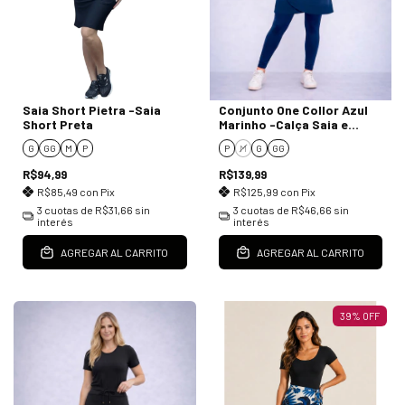
Saia Short Pietra -Saia
Conjunto One Collor Azul
Short Preta
Marinho -Calça Saia e
Blusa
G
GG
M
P
P
M
G
GG
R$94,99
R$139,99
R$85,49
con
Pix
R$125,99
con
Pix
3
cuotas de
R$31,66
sin
3
cuotas de
R$46,66
sin
interés
interés
AGREGAR AL CARRITO
AGREGAR AL CARRITO
39
%
OFF