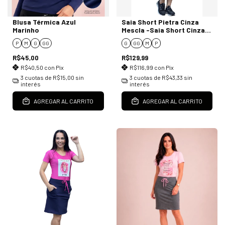
Blusa Térmica Azul
Saia Short Pietra Cinza
Marinho
Mescla -Saia Short Cinza
Mescla
P
M
G
GG
G
GG
M
P
R$45,00
R$129,99
R$40,50
con
Pix
R$116,99
con
Pix
3
cuotas de
R$15,00
sin
3
cuotas de
R$43,33
sin
interés
interés
AGREGAR AL CARRITO
AGREGAR AL CARRITO