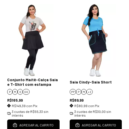
Conjunto Maitê-Calça Saia
Saia Cindy-Saia Short
e T-Shirt com estampa
P
M
G
GG
PP
P
M
+ 2
R$165,99
R$89,99
R$149,39
con
Pix
R$80,99
con
Pix
3
cuotas de
R$55,33
sin
3
cuotas de
R$30,00
sin
interés
interés
AGREGAR AL CARRITO
AGREGAR AL CARRITO