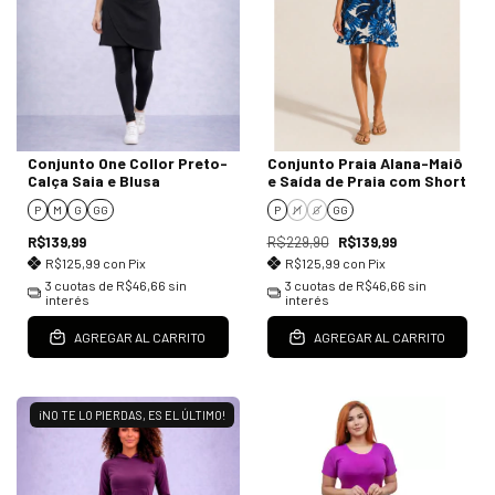
Conjunto One Collor Preto-
Conjunto Praia Alana-Maiô
Calça Saia e Blusa
e Saída de Praia com Short
P
M
G
GG
P
M
G
GG
R$139,99
R$229,90
R$139,99
R$125,99
con
Pix
R$125,99
con
Pix
3
cuotas de
R$46,66
sin
3
cuotas de
R$46,66
sin
interés
interés
AGREGAR AL CARRITO
AGREGAR AL CARRITO
¡NO TE LO PIERDAS, ES EL ÚLTIMO!