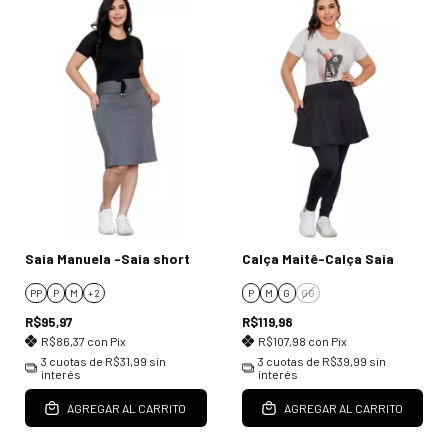
Saia Manuela -Saia short
Calça Maitê-Calça Saia
PP
P
M
+ 2
P
M
G
GG
R$95,97
R$119,98
R$86,37
con
Pix
R$107,98
con
Pix
3
cuotas de
R$31,99
sin
3
cuotas de
R$39,99
sin
interés
interés
AGREGAR AL CARRITO
AGREGAR AL CARRITO