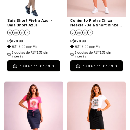
Saia Short Pietra Azul -
Conjunto Pietra Cinza
Saia Short Azul
Mescla -Saia Short Cinza
Mescla e T-Shirt
G
GG
M
P
G
GG
M
P
R$129,99
R$129,99
R$116,99
con
Pix
R$116,99
con
Pix
3
cuotas de
R$43,33
sin
3
cuotas de
R$43,33
sin
interés
interés
AGREGAR AL CARRITO
AGREGAR AL CARRITO