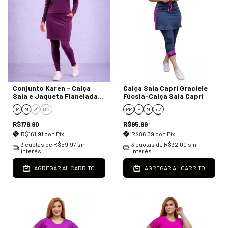
Conjunto Karen - Calça
Calça Saia Capri Graciele
Saia e Jaqueta Flanelada
Fúcsia-Calça Saia Capri
Fúcsia
P
M
G
GG
PP
P
M
+ 2
R$179,90
R$95,99
R$161,91
con
Pix
R$86,39
con
Pix
3
cuotas de
R$59,97
sin
3
cuotas de
R$32,00
sin
interés
interés
AGREGAR AL CARRITO
AGREGAR AL CARRITO