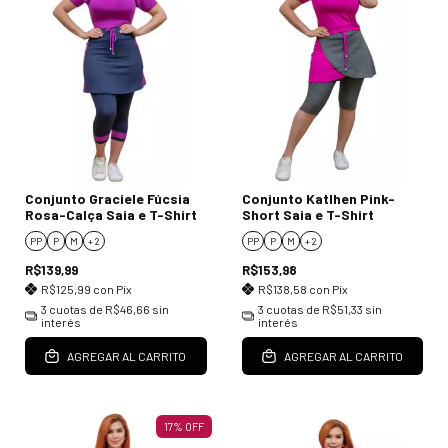
Conjunto Graciele Fúcsia
Conjunto Katlhen Pink-
Rosa-Calça Saia e T-Shirt
Short Saia e T-Shirt
PP
P
M
+ 2
PP
P
M
+ 2
R$139,99
R$153,98
R$125,99
con
Pix
R$138,58
con
Pix
3
cuotas de
R$46,66
sin
3
cuotas de
R$51,33
sin
interés
interés
AGREGAR AL CARRITO
AGREGAR AL CARRITO
17
%
OFF