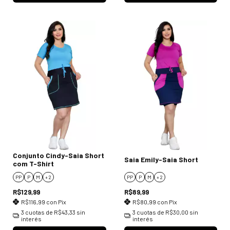
Conjunto Cindy-Saia Short
Saia Emily-Saia Short
com T-Shirt
PP
P
M
+ 2
PP
P
M
+ 2
R$129,99
R$89,99
R$116,99
con
Pix
R$80,99
con
Pix
3
cuotas de
R$43,33
sin
3
cuotas de
R$30,00
sin
interés
interés