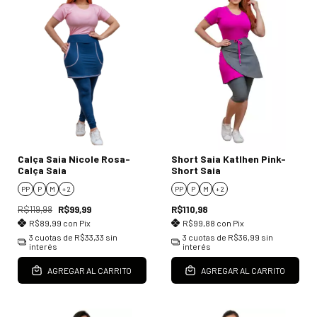
Calça Saia Nicole Rosa-
Short Saia Katlhen Pink-
Calça Saia
Short Saia
PP
P
M
+ 2
PP
P
M
+ 2
R$119,98
R$99,99
R$110,98
R$89,99
con
Pix
R$99,88
con
Pix
3
cuotas de
R$33,33
sin
3
cuotas de
R$36,99
sin
interés
interés
AGREGAR AL CARRITO
AGREGAR AL CARRITO