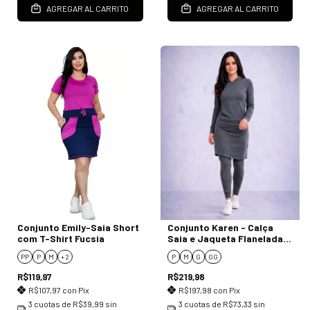
AGREGAR AL CARRITO
AGREGAR AL CARRITO
Conjunto Emily-Saia Short
Conjunto Karen - Calça
com T-Shirt Fucsia
Saia e Jaqueta Flanelada
cinza
PP
P
M
+ 2
P
M
G
GG
R$119,97
R$219,98
R$107,97
con
Pix
R$197,98
con
Pix
3
cuotas de
R$39,99
sin
3
cuotas de
R$73,33
sin