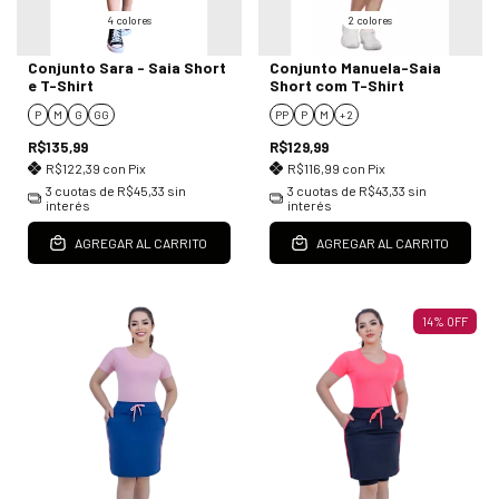
4 colores
2 colores
Conjunto Sara - Saia Short
Conjunto Manuela-Saia
e T-Shirt
Short com T-Shirt
P
M
G
GG
PP
P
M
+ 2
R$135,99
R$129,99
R$122,39
con
Pix
R$116,99
con
Pix
3
cuotas de
R$45,33
sin
3
cuotas de
R$43,33
sin
interés
interés
AGREGAR AL CARRITO
AGREGAR AL CARRITO
14
%
OFF