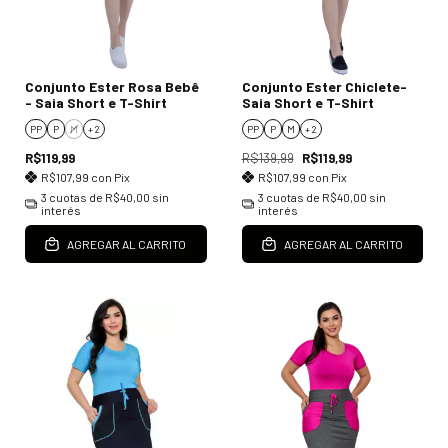
Conjunto Ester Rosa Bebê
Conjunto Ester Chiclete-
- Saia Short e T-Shirt
Saia Short e T-Shirt
PP
P
M
+ 2
PP
P
M
+ 2
R$119,99
R$139,99
R$119,99
R$107,99
con
Pix
R$107,99
con
Pix
3
cuotas de
R$40,00
sin
3
cuotas de
R$40,00
sin
interés
interés
AGREGAR AL CARRITO
AGREGAR AL CARRITO