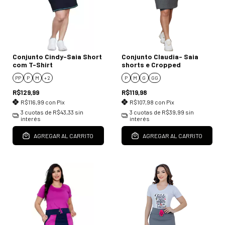
Conjunto Cindy-Saia Short
Conjunto Claudia- Saia
com T-Shirt
shorts e Cropped
PP
P
M
+ 2
P
M
G
GG
R$129,99
R$119,98
R$116,99
con
Pix
R$107,98
con
Pix
3
cuotas de
R$43,33
sin
3
cuotas de
R$39,99
sin
interés
interés
AGREGAR AL CARRITO
AGREGAR AL CARRITO