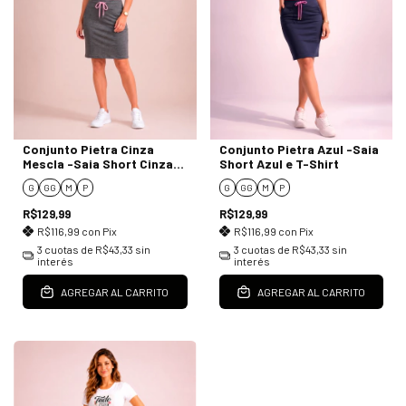
Conjunto Pietra Cinza
Conjunto Pietra Azul -Saia
Mescla -Saia Short Cinza
Short Azul e T-Shirt
Mescla e T-Shirt
G
GG
M
P
G
GG
M
P
R$129,99
R$129,99
R$116,99
con
Pix
R$116,99
con
Pix
3
cuotas de
R$43,33
sin
3
cuotas de
R$43,33
sin
interés
interés
AGREGAR AL CARRITO
AGREGAR AL CARRITO