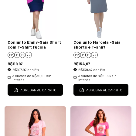
Conjunto Emily-Saia Short
Conjunto Marcela -Saia
com T-Shirt Fucsia
shorts e T-shirt
PP
P
M
+ 2
PP
P
M
+ 2
R$119,97
R$154,97
R$107,97
con
Pix
R$139,47
con
Pix
3
cuotas de
R$39,99
sin
3
cuotas de
R$51,66
sin
interés
interés
AGREGAR AL CARRITO
AGREGAR AL CARRITO