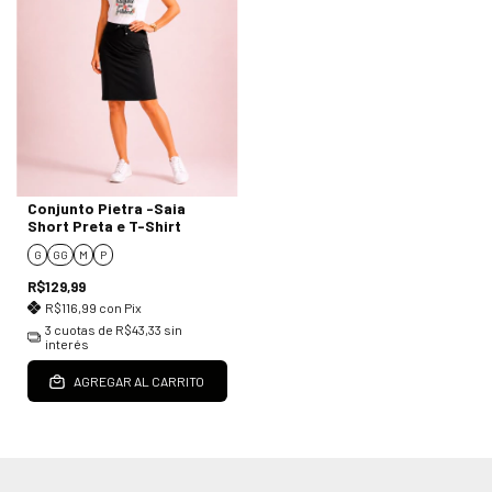
Conjunto Pietra -Saia
Short Preta e T-Shirt
G
GG
M
P
R$129,99
R$116,99
con
Pix
3
cuotas de
R$43,33
sin
interés
AGREGAR AL CARRITO