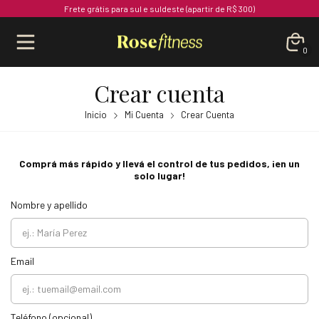
Frete grátis para sul e suldeste (apartir de R$ 300)
0
Crear cuenta
Inicio
Mi Cuenta
Crear Cuenta
Comprá más rápido y llevá el control de tus pedidos, ¡en un
solo lugar!
Nombre y apellido
Email
Teléfono (opcional)